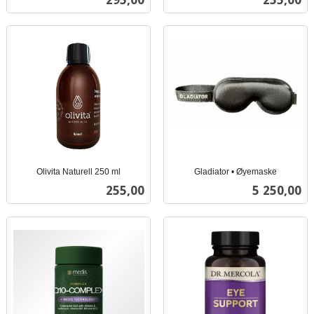
mva.
mva.
Olivita Naturell 250 ml
Gladiator • Øyemaske
inkl.
inkl.
Pris
Pris
255,00
5 250,00
mva.
mva.