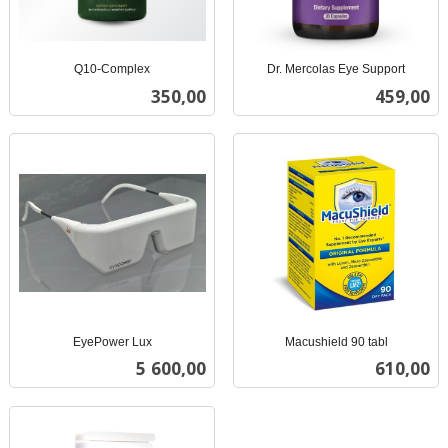
Q10-Complex
Dr. Mercolas Eye Support
inkl.
inkl.
Pris
Pris
350,00
459,00
mva.
mva.
EyePower Lux
Macushield 90 tabl
inkl.
inkl.
Pris
Pris
5 600,00
610,00
mva.
mva.