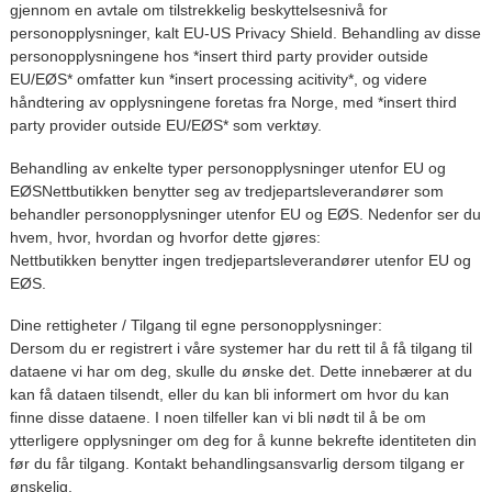
gjennom en avtale om tilstrekkelig beskyttelsesnivå for
personopplysninger, kalt EU-US Privacy Shield. Behandling av disse
personopplysningene hos *insert third party provider outside
EU/EØS* omfatter kun *insert processing acitivity*, og videre
håndtering av opplysningene foretas fra Norge, med *insert third
party provider outside EU/EØS* som verktøy.
Behandling av enkelte typer personopplysninger utenfor EU og
EØSNettbutikken benytter seg av tredjepartsleverandører som
behandler personopplysninger utenfor EU og EØS. Nedenfor ser du
hvem, hvor, hvordan og hvorfor dette gjøres:
Nettbutikken benytter ingen tredjepartsleverandører utenfor EU og
EØS.
Dine rettigheter / Tilgang til egne personopplysninger:
Dersom du er registrert i våre systemer har du rett til å få tilgang til
dataene vi har om deg, skulle du ønske det. Dette innebærer at du
kan få dataen tilsendt, eller du kan bli informert om hvor du kan
finne disse dataene. I noen tilfeller kan vi bli nødt til å be om
ytterligere opplysninger om deg for å kunne bekrefte identiteten din
før du får tilgang. Kontakt behandlingsansvarlig dersom tilgang er
ønskelig.