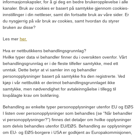
informasjonskapsler, for å gi deg en bedre brukeropplevelse i alle
kanaler. Bruk av cookies er basert på samtykke gjennom cookies-
innstillinger i din nettleser, samt din fortsatte bruk av våre sider. Er
du nysgjerrig på vår bruk av cookies, samt hvordan du styrer
bruken av disse?
Les mer
her.
Hva er nettbutikkens behandlingsgrunnlag?
Hvilke typer data vi behandler finner du i oversikten ovenfor. Vårt
behandlingsgrunnlag er i de fleste tilfeller samtykke, med ett
unntak. Dette betyr at vi samler inn og behandler
personopplysninger basert på samtykke fra den registrerte. Ved
kjøp i vår nettbutikk er derimot behandlingsgrunnlaget ikke
samtykke, men nødvendighet for avtaleinngåelse i tillegg til
lovpålagte krav om bokføring.
Behandling av enkelte typer personopplysninger utenfor EU og EØS
I listen over personopplysninger som behandles (se “Når behandler
vi personopplysninger?”) finnes det detaljer om hvilke opplysninger
som delvis behandles utenfor EU/EØS. Behandling av opplysninger
om EU- og EØS-borgere i USA er godkjent av Europakommisjonen,