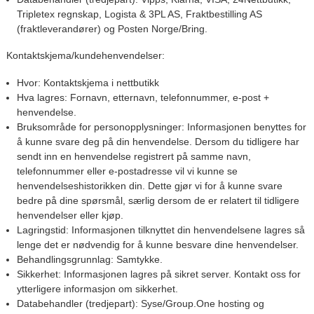
Tripletex regnskap, Logista & 3PL AS, Fraktbestilling AS
(fraktleverandører) og Posten Norge/Bring.
Kontaktskjema/kundehenvendelser:
Hvor:
Kontaktskjema i nettbutikk
Hva lagres:
Fornavn, etternavn, telefonnummer, e-post +
henvendelse.
Bruksområde for personopplysninger:
Informasjonen benyttes for
å kunne svare deg på din henvendelse. Dersom du tidligere har
sendt inn en henvendelse registrert på samme navn,
telefonnummer eller e-postadresse vil vi kunne se
henvendelseshistorikken din. Dette gjør vi for å kunne svare
bedre på dine spørsmål, særlig dersom de er relatert til tidligere
henvendelser eller kjøp.
Lagringstid:
Informasjonen tilknyttet din henvendelsene lagres så
lenge det er nødvendig for å kunne besvare dine henvendelser.
Behandlingsgrunnlag:
Samtykke.
Sikkerhet:
Informasjonen lagres på sikret server. Kontakt oss for
ytterligere informasjon om sikkerhet.
Databehandler (tredjepart):
Syse/Group.One hosting og