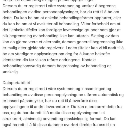
Dersom du er registrert i våre systemer, og ønsker å begrense
behandlingen av dine personopplysninger, har du rett til å be om
dette. Du kan be om at enkelte behandlingsformer opphører, eller
du kan be om at vi avslutter all behandling. Vi tar forbehold om at
det i enkelte tilfeller kan foreligge lovmessige grunner som gjør at
slik begrensning av behandling ikke kan utføres. Sletting av data
kan da gjerne være et alternativ, dersom generell begrensning ikke
er mulig etter gjeldende regelverk. I noen tilfeller kan vi bli nødt til å
be om ytterligere opplysninger om deg for å kunne bekrefte
identiteten din før vi kan utføre endringene. Kontakt
behandlingsansvarlig dersom begrensning av behandling er
ønskelig.
Dataportabilitet:
Dersom du er registrert i våre systemer, og innsamlingen og
behandlingen av disse personopplysningene utføres automatisk og
er basert på samtykke, har du rett til å overføre disse
opplysningene til andre leverandører. Du kan etterspørre dette fra
oss, og du har da rett til å motta disse opplysningene i et
strukturert, alminnelig anvendt og maskinleselig format. Du kan
også ha rett til å få disse dataene overført direkte fra oss til en