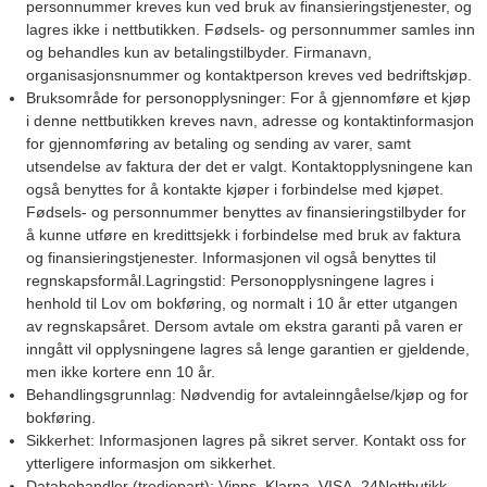
personnummer kreves kun ved bruk av finansieringstjenester, og
lagres ikke i nettbutikken. Fødsels- og personnummer samles inn
og behandles kun av betalingstilbyder. Firmanavn,
organisasjonsnummer og kontaktperson kreves ved bedriftskjøp.
Bruksområde for personopplysninger:
For å gjennomføre et kjøp
i denne nettbutikken kreves navn, adresse og kontaktinformasjon
for gjennomføring av betaling og sending av varer, samt
utsendelse av faktura der det er valgt. Kontaktopplysningene kan
også benyttes for å kontakte kjøper i forbindelse med kjøpet.
Fødsels- og personnummer benyttes av finansieringstilbyder for
å kunne utføre en kredittsjekk i forbindelse med bruk av faktura
og finansieringstjenester. Informasjonen vil også benyttes til
regnskapsformål.Lagringstid: Personopplysningene lagres i
henhold til Lov om bokføring, og normalt i 10 år etter utgangen
av regnskapsåret. Dersom avtale om ekstra garanti på varen er
inngått vil opplysningene lagres så lenge garantien er gjeldende,
men ikke kortere enn 10 år.
Behandlingsgrunnlag:
Nødvendig for avtaleinngåelse/kjøp og for
bokføring.
Sikkerhet:
Informasjonen lagres på sikret server. Kontakt oss for
ytterligere informasjon om sikkerhet.
Databehandler (tredjepart):
Vipps, Klarna, VISA, 24Nettbutikk,