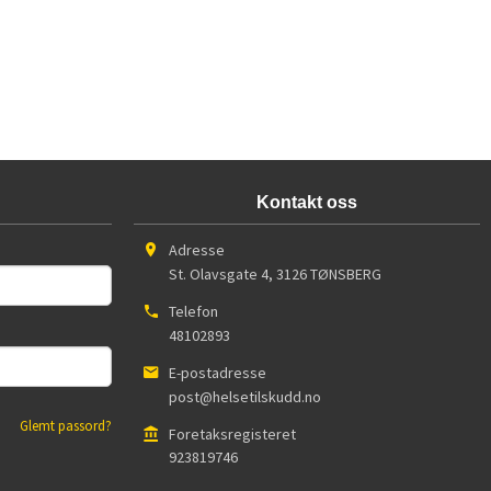
Kontakt oss
Adresse
St. Olavsgate 4
,
3126
TØNSBERG
Telefon
48102893
E-postadresse
post@helsetilskudd.no
Glemt passord?
Foretaksregisteret
923819746