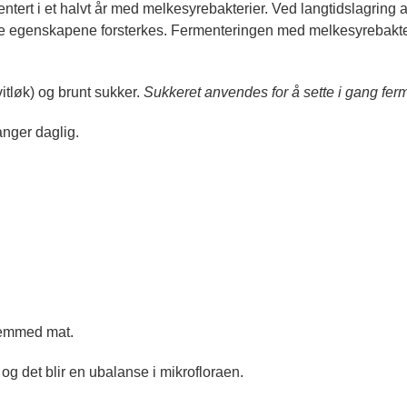
entert i et halvt år med melkesyrebakterier.
Ved langtidslagring a
e egenskapene forsterkes. Fermenteringen med melkesyrebakterier
vitløk) og brunt sukker.
Sukkeret anvendes for å sette i gang fe
anger daglig.
fremmed mat.
s og det blir en ubalanse i mikrofloraen.