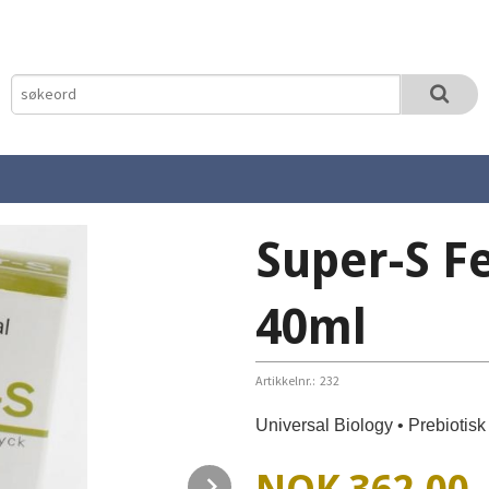
Super-S F
40ml
Artikkelnr.:
232
Universal Biology • Prebiotis
Pris
Next