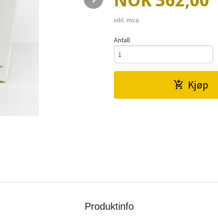
NOK
362,00
inkl. mva.
Antall
Kjøp
Produktinfo