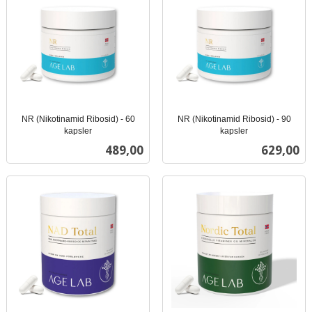
NR (Nikotinamid Ribosid) - 60
NR (Nikotinamid Ribosid) - 90
kapsler
kapsler
inkl.
inkl.
Pris
Pris
489,00
629,00
mva.
mva.