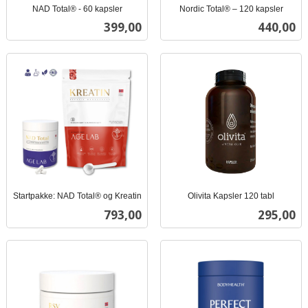
NAD Total® - 60 kapsler
Nordic Total® – 120 kapsler
inkl.
inkl.
Pris
Pris
399,00
440,00
mva.
mva.
Startpakke: NAD Total® og Kreatin
Olivita Kapsler 120 tabl
inkl.
inkl.
Pris
Pris
793,00
295,00
mva.
mva.