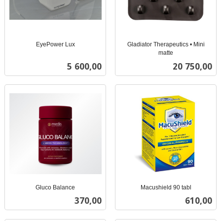
EyePower Lux
Gladiator Therapeutics • Mini
inkl.
matte
inkl.
mva.
Pris
Pris
5 600,00
20 750,00
mva.
Gluco Balance
Macushield 90 tabl
inkl.
inkl.
Pris
Pris
370,00
610,00
mva.
mva.