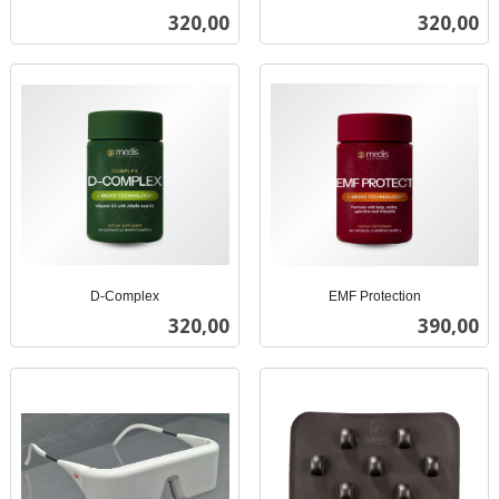
inkl.
inkl.
Pris
Pris
320,00
320,00
mva.
mva.
D-Complex
EMF Protection
inkl.
inkl.
Pris
Pris
320,00
390,00
mva.
mva.