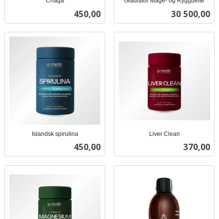
Chaga
Gladiator Mage- og Ryggbelte
inkl.
inkl.
Pris
Pris
450,00
30 500,00
mva.
mva.
Islandsk spirulina
Liver Clean
inkl.
inkl.
Pris
Pris
450,00
370,00
mva.
mva.