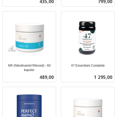
Pris
Pris
435,00
799,00
mva.
NR (Nikotinamid Ribosid) - 60
47 Essentials Complete
inkl.
kapsler
inkl.
mva.
Pris
Pris
489,00
1 295,00
mva.