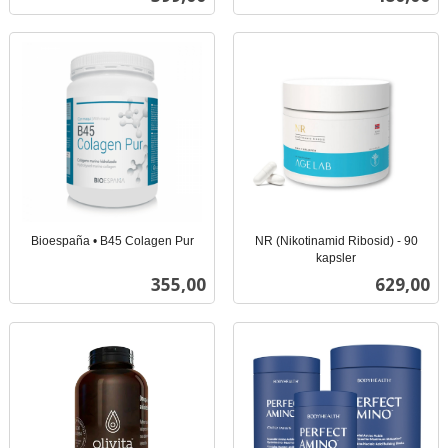
mva.
Bioespaña • B45 Colagen Pur
NR (Nikotinamid Ribosid) - 90
inkl.
kapsler
inkl.
mva.
Pris
Pris
355,00
629,00
mva.