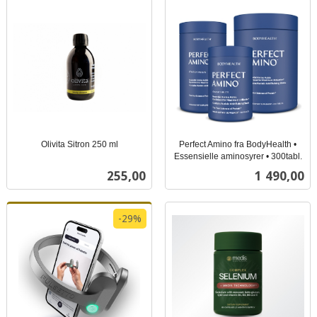
Olivita Sitron 250 ml
Perfect Amino fra BodyHealth •
inkl.
Essensielle aminosyrer • 300tabl.
inkl.
mva.
Pris
Pris
255,00
1 490,00
mva.
-29%