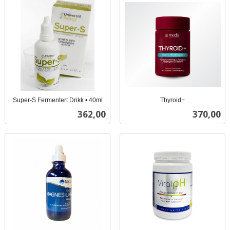
Super-S Fermentert Drikk • 40ml
Thyroid+
inkl.
inkl.
Pris
Pris
362,00
370,00
mva.
mva.