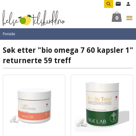
Gå
til
innholdet
0
Forside
Søk etter "bio omega 7 60 kapsler 1"
returnerte 59 treff