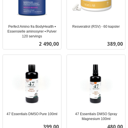
Perfect Amino fra BodyHealth •
Resveratrol (RSV) - 60 kapsler
inkl.
Essensielle aminosyrer • Pulver
120 servings
mva.
inkl.
Pris
Pris
2 490,00
389,00
mva.
47 Essentials DMSO Pure 100ml
47 Essentials DMSO Spray
inkl.
Magnesium 100ml
inkl.
mva.
Pris
Pris
399,00
480,00