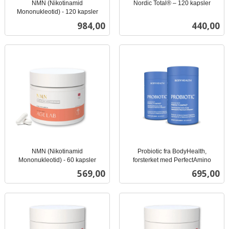
NMN (Nikotinamid
Nordic Total® – 120 kapsler
inkl.
Mononukleotid) - 120 kapsler
inkl.
mva.
Pris
Pris
984,00
440,00
mva.
NMN (Nikotinamid
Probiotic fra BodyHealth,
Mononukleotid) - 60 kapsler
forsterket med PerfectAmino
inkl.
inkl.
Pris
Pris
569,00
695,00
mva.
mva.