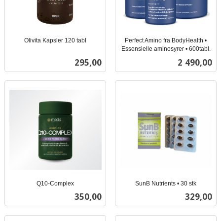
Olivita Kapsler 120 tabl
Perfect Amino fra BodyHealth •
inkl.
Essensielle aminosyrer • 600tabl.
inkl.
mva.
Pris
Pris
295,00
2 490,00
mva.
Q10-Complex
SunB Nutrients • 30 stk
inkl.
inkl.
Pris
Pris
350,00
329,00
mva.
mva.