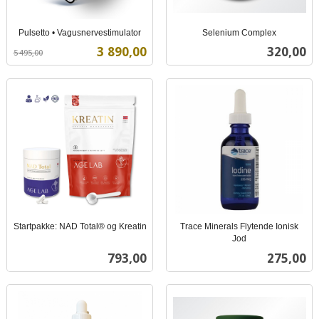
Pulsetto • Vagusnervestimulator
Selenium Complex
Rabatt
inkl.
inkl.
Tilbud
Pris
3 890,00
320,00
5 495,00
mva.
mva.
Startpakke: NAD Total® og Kreatin
Trace Minerals Flytende Ionisk
inkl.
Jod
inkl.
mva.
Pris
Pris
793,00
275,00
mva.