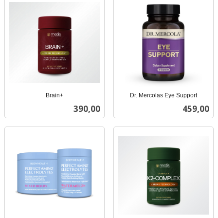
Brain+
Dr. Mercolas Eye Support
inkl.
inkl.
Pris
Pris
390,00
459,00
mva.
mva.