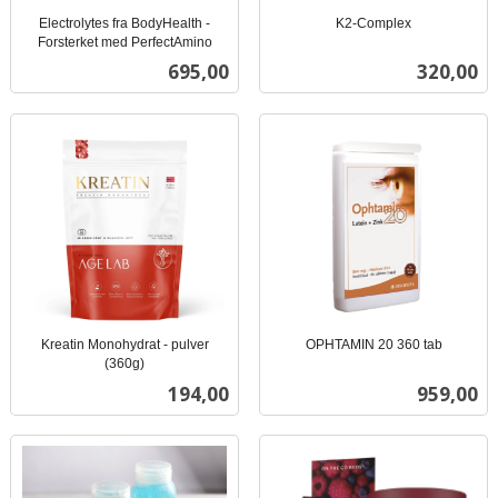
Electrolytes fra BodyHealth -
K2-Complex
inkl.
Forsterket med PerfectAmino
inkl.
mva.
Pris
Pris
695,00
320,00
mva.
Kreatin Monohydrat - pulver
OPHTAMIN 20 360 tab
inkl.
(360g)
inkl.
mva.
Pris
Pris
194,00
959,00
mva.