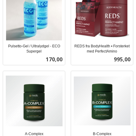
Pulsetto-Gel / Ultralydgel - ECO
REDS fra BodyHealth • Forsterket
Supergel
med PerfectAmino
inkl.
inkl.
Pris
Pris
170,00
995,00
mva.
mva.
A-Complex
B-Complex