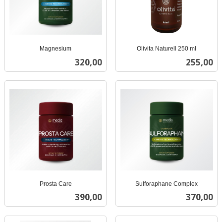
Magnesium
Olivita Naturell 250 ml
inkl.
inkl.
Pris
Pris
320,00
255,00
mva.
mva.
Prosta Care
Sulforaphane Complex
inkl.
inkl.
Pris
Pris
390,00
370,00
mva.
mva.