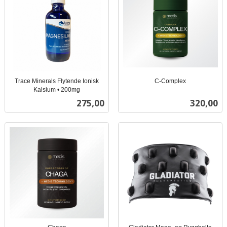
Trace Minerals Flytende Ionisk
C-Complex
inkl.
Kalsium • 200mg
inkl.
mva.
Pris
Pris
275,00
320,00
mva.