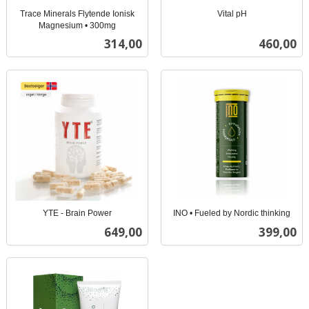
Trace Minerals Flytende Ionisk
Vital pH
inkl.
Magnesium • 300mg
inkl.
mva.
Pris
Pris
314,00
460,00
mva.
YTE - Brain Power
INO • Fueled by Nordic thinking
inkl.
inkl.
Pris
Pris
649,00
399,00
mva.
mva.