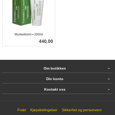
Muskelkrem • 200ml
inkl.
Pris
440,00
mva.
Om butikken
Din konto
Kontakt oss
Frakt
Kjøpsbetingelser
Sikkerhet og personvern