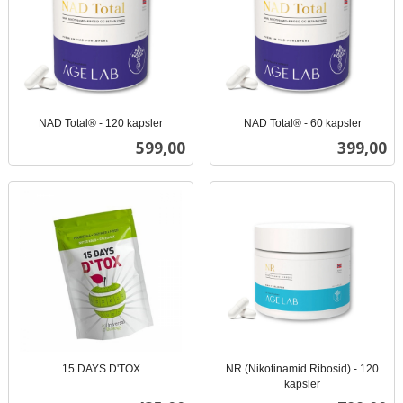
NAD Total® - 120 kapsler
NAD Total® - 60 kapsler
inkl.
inkl.
Pris
Pris
599,00
399,00
mva.
mva.
15 DAYS D'TOX
NR (Nikotinamid Ribosid) - 120
inkl.
kapsler
inkl.
mva.